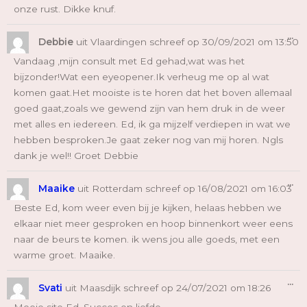
onze rust. Dikke knuf.
Wi
...
De
Debbie
uit
Vlaardingen
schreef op
30/09/2021
om
13:50
Me
Vandaag ,mijn consult met Ed gehad,wat was het
bijzonder!Wat een eyeopener.Ik verheug me op al wat
komen gaat.Het mooiste is te horen dat het boven allemaal
goed gaat,zoals we gewend zijn van hem druk in de weer
met alles en iedereen. Ed, ik ga mijzelf verdiepen in wat we
hebben besproken.Je gaat zeker nog van mij horen. Ngls
dank je wel!! Groet Debbie
Wi
...
De
Maaike
uit
Rotterdam
schreef op
16/08/2021
om
16:03
Me
Beste Ed, kom weer even bij je kijken, helaas hebben we
elkaar niet meer gesproken en hoop binnenkort weer eens
naar de beurs te komen. ik wens jou alle goeds, met een
warme groet. Maaike.
Wi
...
De
Svati
uit
Maasdijk
schreef op
24/07/2021
om
18:26
Me