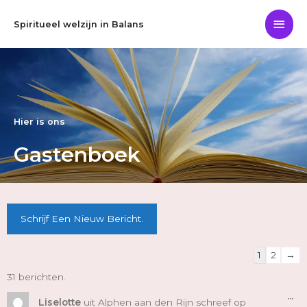
Ga
Hoo
naar
Spiritueel welzijn in Balans
de
inhoud
Hier is ons
Gastenboek
Navigatie
Navigatie
door
door
de
de
1
2
→
gastenboe
gastenboe
lijst
lijst
31 berichten.
Wi
...
De
Liselotte
uit
Alphen aan den Rijn
schreef op
Me