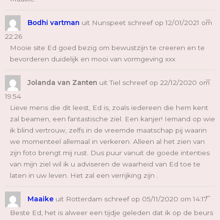
Wi
...
De
Bodhi vartman
uit
Nunspeet
schreef op
12/01/2021
om
Me
22:26
Mooie site Ed goed bezig om bewustzijn te creeren en te
bevorderen duidelijk en mooi van vormgeving xxx
Wi
...
De
Jolanda van Zanten
uit
Tiel
schreef op
22/12/2020
om
Me
19:54
Lieve mens die dit leest, Ed is, zoals iedereen die hem kent
zal beamen, een fantastische ziel. Een kanjer! Iemand op wie
ik blind vertrouw, zelfs in de vreemde maatschap pij waarin
we momenteel allemaal in verkeren. Alleen al het zien van
zijn foto brengt mij rust. Dus puur vanuit de goede intenties
van mijn ziel wil ik u adviseren de waarheid van Ed toe te
laten in uw leven. Het zal een verrijking zijn .
Wi
...
De
Maaike
uit
Rotterdam
schreef op
05/11/2020
om
14:17
Me
Beste Ed, het is alweer een tijdje geleden dat ik op de beurs