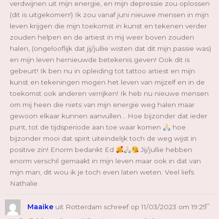
verdwijnen uit mijn energie, en mijn depressie zou oplossen
(dit is uitgekomen!) Ik zou vanaf juni nieuwe mensen in mijn
leven krijgen die mijn toekomst in kunst en tekenen verder
zouden helpen en de artiest in mij weer boven zouden
halen, (ongelooflijk dat jij/jullie wisten dat dit mijn passie was)
en mijn leven hernieuwde betekenis geven! Ook dit is
gebeurt! Ik ben nu in opleiding tot tattoo artiest en mijn
kunst en tekeningen mogen het leven van mijzelf en in de
toekomst ook anderen verrijken! Ik heb nu nieuwe mensen
om mij heen die niets van mijn energie weg halen maar
gewoon elkaar kunnen aanvullen... Hoe bijzonder dat ieder
punt, tot de tijdsperiode aan toe waar komen
hoe
bijzonder mooi dat spirit uiteindelijk toch de weg wijst in
positive zin! Enorm bedankt Ed
Jij/jullie hebben
enorm verschil gemaakt in mijn leven maar ook in dat van
mijn man, dit wou ik je toch even laten weten. Veel liefs
Nathalie
Wi
...
De
Maaike
uit
Rotterdam
schreef op
11/03/2023
om
19:29
Me