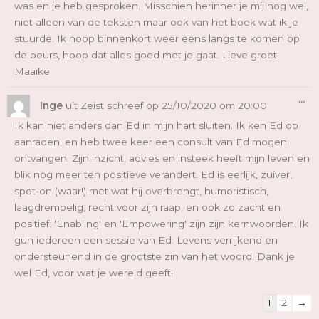
was en je heb gesproken. Misschien herinner je mij nog wel,
niet alleen van de teksten maar ook van het boek wat ik je
stuurde. Ik hoop binnenkort weer eens langs te komen op
de beurs, hoop dat alles goed met je gaat. Lieve groet
Maaike
Wi
...
De
Inge
uit
Zeist
schreef op
25/10/2020
om
20:00
Me
Ik kan niet anders dan Ed in mijn hart sluiten. Ik ken Ed op
aanraden, en heb twee keer een consult van Ed mogen
ontvangen. Zijn inzicht, advies en insteek heeft mijn leven en
blik nog meer ten positieve verandert. Ed is eerlijk, zuiver,
spot-on (waar!) met wat hij overbrengt, humoristisch,
laagdrempelig, recht voor zijn raap, en ook zo zacht en
positief. 'Enabling' en 'Empowering' zijn zijn kernwoorden. Ik
gun iedereen een sessie van Ed. Levens verrijkend en
ondersteunend in de grootste zin van het woord. Dank je
wel Ed, voor wat je wereld geeft!
1
2
→