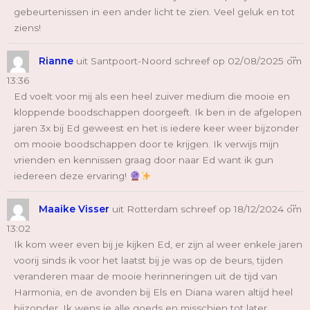
gebeurtenissen in een ander licht te zien. Veel geluk en tot
ziens!
Wi
...
De
Rianne
uit
Santpoort-Noord
schreef op
02/08/2025
om
Me
13:36
Ed voelt voor mij als een heel zuiver medium die mooie en
kloppende boodschappen doorgeeft. Ik ben in de afgelopen
jaren 3x bij Ed geweest en het is iedere keer weer bijzonder
om mooie boodschappen door te krijgen. Ik verwijs mijn
vrienden en kennissen graag door naar Ed want ik gun
iedereen deze ervaring!
Wi
...
De
Maaike Visser
uit
Rotterdam
schreef op
18/12/2024
om
Me
13:02
Ik kom weer even bij je kijken Ed, er zijn al weer enkele jaren
voorij sinds ik voor het laatst bij je was op de beurs, tijden
veranderen maar de mooie herinneringen uit de tijd van
Harmonia, en de avonden bij Els en Diana waren altijd heel
bijzonder. Ik wens je alle goeds en misschien tot later.