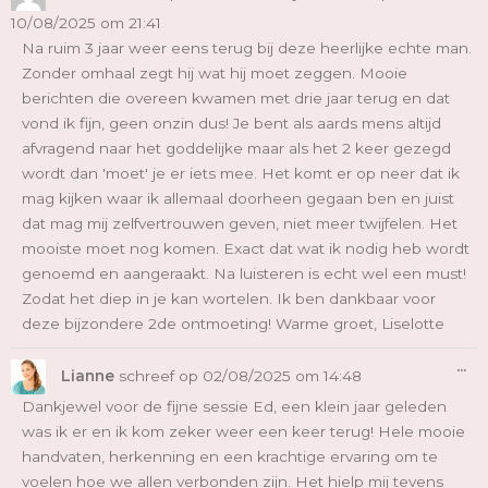
10/08/2025
om
21:41
Na ruim 3 jaar weer eens terug bij deze heerlijke echte man.
Zonder omhaal zegt hij wat hij moet zeggen. Mooie
berichten die overeen kwamen met drie jaar terug en dat
vond ik fijn, geen onzin dus! Je bent als aards mens altijd
afvragend naar het goddelijke maar als het 2 keer gezegd
wordt dan 'moet' je er iets mee. Het komt er op neer dat ik
mag kijken waar ik allemaal doorheen gegaan ben en juist
dat mag mij zelfvertrouwen geven, niet meer twijfelen. Het
mooiste moet nog komen. Exact dat wat ik nodig heb wordt
genoemd en aangeraakt. Na luisteren is echt wel een must!
Zodat het diep in je kan wortelen. Ik ben dankbaar voor
deze bijzondere 2de ontmoeting! Warme groet, Liselotte
Wi
...
De
Lianne
schreef op
02/08/2025
om
14:48
Me
Dankjewel voor de fijne sessie Ed, een klein jaar geleden
was ik er en ik kom zeker weer een keer terug! Hele mooie
handvaten, herkenning en een krachtige ervaring om te
voelen hoe we allen verbonden zijn. Het hielp mij tevens