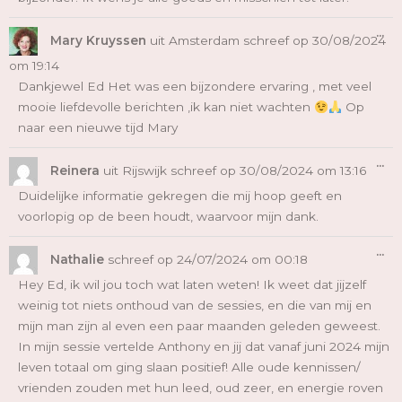
Wi
...
De
Mary Kruyssen
uit
Amsterdam
schreef op
30/08/2024
Me
om
19:14
Dankjewel Ed Het was een bijzondere ervaring , met veel
mooie liefdevolle berichten ,ik kan niet wachten
Op
naar een nieuwe tijd Mary
Wi
...
De
Reinera
uit
Rijswijk
schreef op
30/08/2024
om
13:16
Me
Duidelijke informatie gekregen die mij hoop geeft en
voorlopig op de been houdt, waarvoor mijn dank.
Wi
...
De
Nathalie
schreef op
24/07/2024
om
00:18
Me
Hey Ed, ik wil jou toch wat laten weten! Ik weet dat jijzelf
weinig tot niets onthoud van de sessies, en die van mij en
mijn man zijn al even een paar maanden geleden geweest.
In mijn sessie vertelde Anthony en jij dat vanaf juni 2024 mijn
leven totaal om ging slaan positief! Alle oude kennissen/
vrienden zouden met hun leed, oud zeer, en energie roven