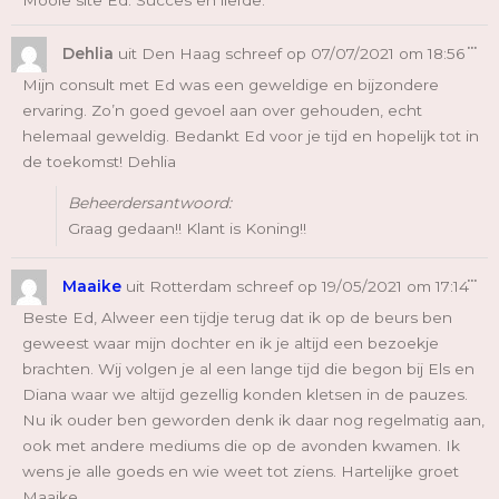
Mooie site Ed. Succes en liefde.
Wi
...
De
Dehlia
uit
Den Haag
schreef op
07/07/2021
om
18:56
Me
Mijn consult met Ed was een geweldige en bijzondere
ervaring. Zo’n goed gevoel aan over gehouden, echt
helemaal geweldig. Bedankt Ed voor je tijd en hopelijk tot in
de toekomst! Dehlia
Beheerdersantwoord:
Graag gedaan!! Klant is Koning!!
Wi
...
De
Maaike
uit
Rotterdam
schreef op
19/05/2021
om
17:14
Me
Beste Ed, Alweer een tijdje terug dat ik op de beurs ben
geweest waar mijn dochter en ik je altijd een bezoekje
brachten. Wij volgen je al een lange tijd die begon bij Els en
Diana waar we altijd gezellig konden kletsen in de pauzes.
Nu ik ouder ben geworden denk ik daar nog regelmatig aan,
ook met andere mediums die op de avonden kwamen. Ik
wens je alle goeds en wie weet tot ziens. Hartelijke groet
Maaike.