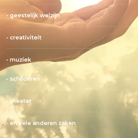
- geestelijk welzijn
- creativiteit
- muziek
- schilderen
- theater
- en vele anderen zaken