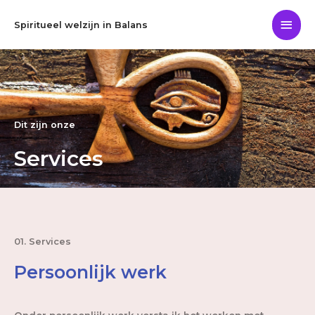
Ga
Hoo
naar
Spiritueel welzijn in Balans
de
inhoud
Dit zijn onze
Services
01. Services
Persoonlijk werk