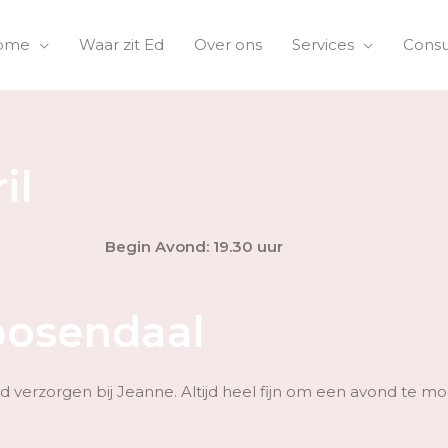
ome
Waar zit Ed
Over ons
Services
Consu
il
Begin Avond: 19.30 uur
oosendaal
erzorgen bij Jeanne. Altijd heel fijn om een avond te mo