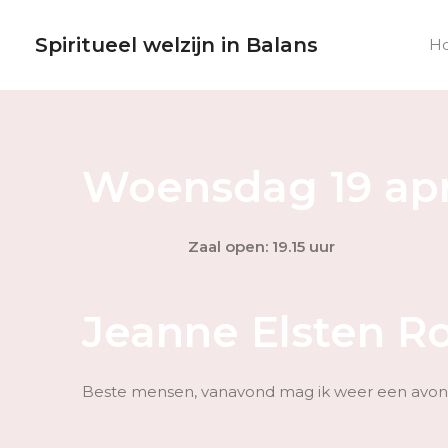
Ga
naar
Spiritueel welzijn in Balans
H
de
inhoud
Woensdag 19 apr
Zaal open: 19.15 uur
Jeanne Elsten R
Beste mensen, vanavond mag ik weer een avond v