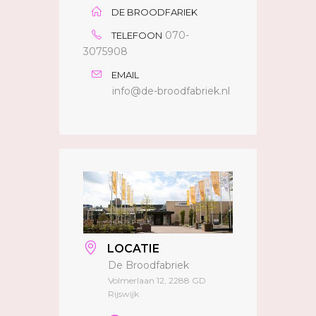
DE BROODFARIEK
070-
TELEFOON
3075908
EMAIL
info@de-broodfabriek.nl
LOCATIE
De Broodfabriek
Volmerlaan 12, 2288 GD
Rijswijk