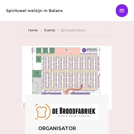
Ga
Hoo
naar
Spiritueel welzijn in Balans
de
inhoud
Home
Events
Spirituele Beurs
ORGANISATOR